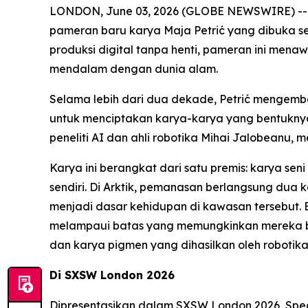
LONDON, June 03, 2026 (GLOBE NEWSWIRE) -
pameran baru karya Maja Petrić yang dibuka s
produksi digital tanpa henti, pameran ini men
mendalam dengan dunia alam.
Selama lebih dari dua dekade, Petrić mengemba
untuk menciptakan karya-karya yang bentuknya 
peneliti AI dan ahli robotika Mihai Jalobeanu,
Karya ini berangkat dari satu premis: karya s
sendiri. Di Arktik, pemanasan berlangsung dua 
menjadi dasar kehidupan di kawasan tersebut. 
melampaui batas yang memungkinkan mereka bert
dan karya pigmen yang dihasilkan oleh robotika
Di SXSW London 2026
Dipresentasikan dalam SXSW London 2026,
Spec