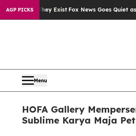
o Proof They Exist
Fox News Goes Quiet as 'Maga 
AGP PICKS
Menu
HOFA Gallery Memperse
Sublime Karya Maja Pet