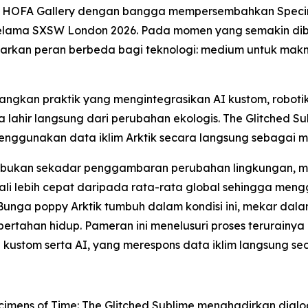
- HOFA Gallery dengan bangga mempersembahkan
Speci
elama SXSW London 2026. Pada momen yang semakin dibe
awarkan peran berbeda bagi teknologi: medium untuk mak
ngkan praktik yang mengintegrasikan AI kustom, robotik
lahir langsung dari perubahan ekologis. The Glitched S
 menggunakan data iklim Arktik secara langsung sebagai 
eni bukan sekadar penggambaran perubahan lingkungan, me
kali lebih cepat daripada rata-rata global sehingga me
Bunga poppy Arktik tumbuh dalam kondisi ini, mekar dal
ahan hidup. Pameran ini menelusuri proses terurainya k
 kustom serta AI, yang merespons data iklim langsung sec
imens of Time: The Glitched Sublime
menghadirkan dialog