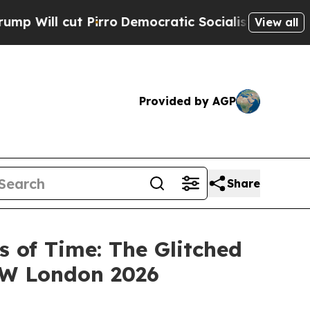
ll cut Pirro
Democratic Socialists of America P
View all
Provided by AGP
Share
of Time: The Glitched
SW London 2026