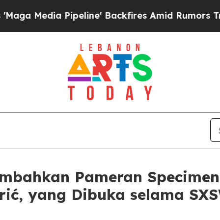
Media Pipeline' Backfires Amid Rumors Trump Wi
mbahkan Pameran Specimens 
rić, yang Dibuka selama SX